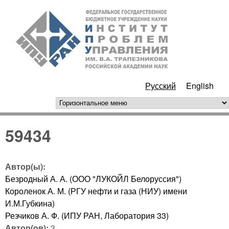
Перейти к основному
ИПУ
содержанию
РАН
Русский
English
горизонтальное меню
59434
Автор(ы):
Безродный А. А. (ООО "ЛУКОЙЛ Белоруссия")
Короленок А. М. (РГУ нефти и газа (НИУ) имени
И.М.Губкина)
Резчиков А. Ф. (ИПУ РАН, Лаборатория 33)
Автор(ов):
3