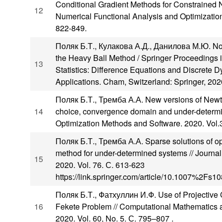
Conditional Gradient Methods for Constrained 
12
Numerical Functional Analysis and Optimization. 
822-849.
Поляк Б.Т., Кулакова А.Д., Данилова М.Ю. N
the Heavy Ball Method / Springer Proceedings 
13
Statistics: Difference Equations and Discrete 
Applications. Cham, Switzerland: Springer, 2020
Поляк Б.Т., Тремба А.А. New versions of Newt
14
choice, convergence domain and under-determi
Optimization Methods and Software. 2020. Vol.35
Поляк Б.Т., Тремба А.А. Sparse solutions of op
method for under-determined systems // Journal 
15
2020. Vol. 76. С. 613-623
https://link.springer.com/article/10.1007%2Fs
Поляк Б.Т., Фатхуллин И.Ф. Use of Projective 
16
Fekete Problem // Computational Mathematics 
2020. Vol. 60, No. 5. С. 795–807 .