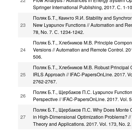
22
Flow Analysis / Advances in Energy System Opt
Springer International Publishing, 2017. С. 1-10
Поляк Б.Т., Квинто Я.И. Stability and Synchroni
23
New Lyapunov Functions // Automation and Rem
78, No. 7. С. 1234-1242.
Поляк Б.Т., Хлебников М.В. Principle Compon
24
Versions // Automation and Remote Control. 2017
506.
Поляк Б.Т., Хлебников М.В. Robust Principal
25
IRLS Approach // IFAC-PapersOnLine. 2017. Vo
2762-2767.
Поляк Б.Т., Щербаков П.С. Lyapunov Function
26
Perspective // IFAC-PapersOnLine. 2017. Vol. 50
Поляк Б.Т., Щербаков П.С. Why Does Monte Ca
27
in High-Dimensional Optimization Problems? // 
Theory and Applications. 2017. Vol. 173, No. 2