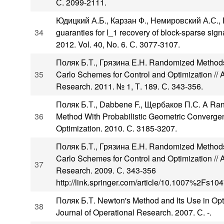
С. 2099-2111.
Юдицкий А.Б., Карзан Ф., Немировский А.С., 
34
guaranties for l_1 recovery of block-sparse signal
2012. Vol. 40, No. 6. С. 3077-3107.
Поляк Б.Т., Грязина Е.Н. Randomized Metho
35
Carlo Schemes for Control and Optimization // 
Research. 2011. № 1, Т. 189. С. 343-356.
Поляк Б.Т., Dabbene F., Щербаков П.С. A Ra
36
Method With Probabilistic Geometric Convergen
Optimization. 2010. С. 3185-3207.
Поляк Б.Т., Грязина Е.Н. Randomized Metho
Carlo Schemes for Control and Optimization // 
37
Research. 2009. С. 343-356
http://link.springer.com/article/10.1007%2Fs10
Поляк Б.Т. Newton's Method and Its Use in Opt
38
Journal of Operational Research. 2007. С. -.