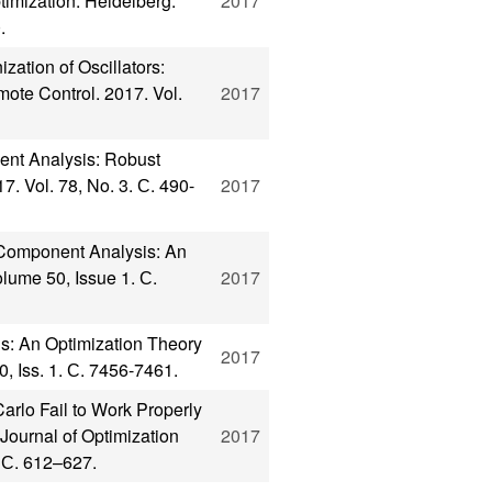
imization. Heidelberg:
2017
.
zation of Oscillators:
ote Control. 2017. Vol.
2017
ent Analysis: Robust
. Vol. 78, No. 3. С. 490-
2017
 Component Analysis: An
lume 50, Issue 1. С.
2017
s: An Optimization Theory
2017
, Iss. 1. С. 7456-7461.
rlo Fail to Work Properly
Journal of Optimization
2017
. С. 612–627.