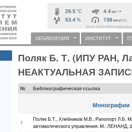
Перейти к основному
29.5
4.4
°C
м/с
содержанию
53.4
738
%
мм рт.ст.
Данные предоставлены
energy.ipu.ru
ОБЪЯВЛЕНИЯ
ИНСТИТУТ
П
горизонтальное меню
Поляк Б. Т. (ИПУ РАН, 
НЕАКТУАЛЬНАЯ ЗАПИСЬ
№
Библиографическая ссылка
Монографии
Поляк Б.Т., Хлебников М.В., Рапопорт Л.Б. 
1
автоматического управления. М.: ЛЕНАНД, 20