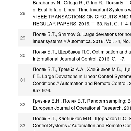
Barabanov N., Ortega R., Grino R., Поляк Б.Т. 
of Equilibria of Linear Time-Invariant Systems
28
// IEEE TRANSACTIONS ON CIRCUITS AND 
REGULAR PAPERS. 2016. Т. 63, №1. С. 114-
Поляк Б.Т., Smirnov G. Large deviations for non-
29
linear systems // Automatica. 2016. Vol. 74, No.
Поляк Б.Т., Щербаков П.С. Optimisation and asy
30
International Journal of Control. 2016. С. 1-7.
Поляк Б.Т., Тремба А.А., Хлебников М.В., Щ
Г.В. Large Deviations in Linear Control Systems
31
Conditions // Automation and Remote Control. 2
957-976.
Грязина Е.Н., Поляк Б.Т. Random sampling: Bill
32
European Journal of Operational Research. 201
Поляк Б.Т., Хлебников М.В., Щербаков П.С. S
33
Control Systems // Automation and Remote Contr