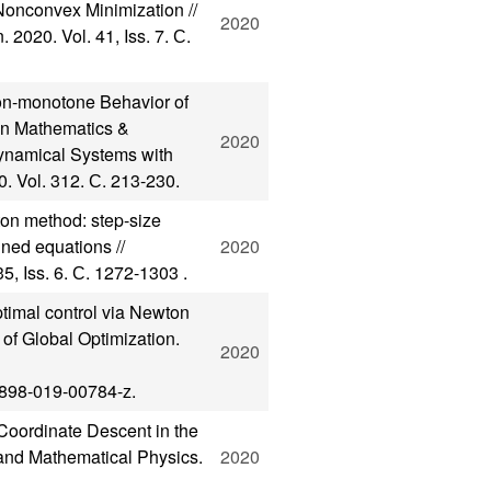
Nonconvex Minimization //
2020
2020. Vol. 41, Iss. 7. С.
on-monotone Behavior of
in Mathematics &
2020
Dynamical Systems with
. Vol. 312. С. 213-230.
on method: step-size
ned equations //
2020
, Iss. 6. С. 1272-1303 .
timal control via Newton
of Global Optimization.
2020
10898-019-00784-z.
Coordinate Descent in the
and Mathematical Physics.
2020