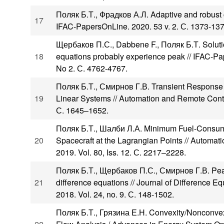
Поляк Б.Т., Фрадков А.Л. Adaptive and robust c
17
IFAC-PapersOnLine. 2020. 53 v. 2. С. 1373-137
Щербаков П.С., Dabbene F., Поляк Б.Т. Solutio
18
equations probably experience peak // IFAC-Pa
No 2. С. 4762-4767.
Поляк Б.Т., Смирнов Г.В. Transient Response 
19
Linear Systems // Automation and Remote Control
С. 1645–1652.
Поляк Б.Т., Шалби Л.А. Minimum Fuel-Consumpt
20
Spacecraft at the Lagrangian Points // Automat
2019. Vol. 80, Iss. 12. С. 2217–2228.
Поляк Б.Т., Щербаков П.С., Смирнов Г.В. Peak 
21
difference equations // Journal of Difference E
2018. Vol. 24, no. 9. С. 148-1502.
Поляк Б.Т., Грязина Е.Н. Convexity/Nonconvexi