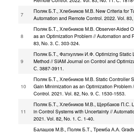
Remote Control. 2022. Vol. 83, No. 11. С. 1818
Поляк Б.Т., Хлебников М.В. New Criteria for Tu
7
Automation and Remote Control. 2022. Vol. 83,
Поляк Б.Т., Хлебников М.В. Observer-Aided O
8
as an Optimization Problem // Automation and 
83, No. 3. С. 303-324.
Поляк Б.Т., Фатхуллин И.Ф. Optimizing Static 
9
Method // SIAM Journal on Control and Optimizat
С. 3887-3911.
Поляк Б.Т., Хлебников М.В. Static Controller S
10
Gain Minimization as an Optimization Problem
Control. 2021. Vol. 82, No. 9. С. 1530-1553.
Поляк Б.Т., Хлебников М.В., Щербаков П.С. Lin
11
in Control Systems with Uncertainty // Automat
2021. Vol. 82, No. 1. С. 1-40.
Балашов М.В., Поляк Б.Т., Тремба А.А. Gradie