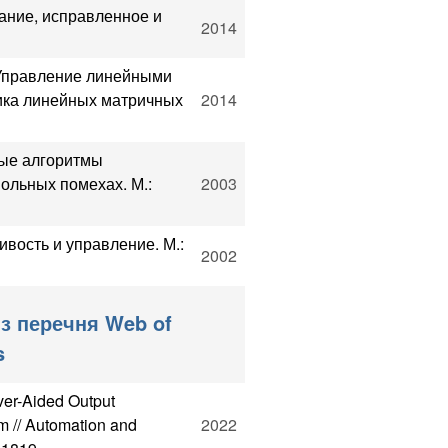
дание, исправленное и
2014
. Управление линейными
ика линейных матричных
2014
ные алгоритмы
ольных помехах. М.:
2003
ивость и управление. М.:
2002
з перечня Web of
s
ver-Aided Output
m // Automation and
2022