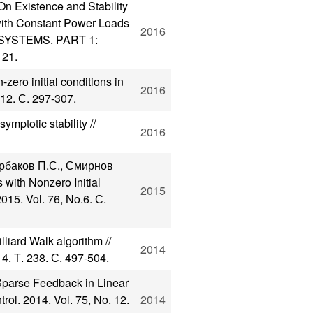
On Existence and Stability
 with Constant Power Loads
2016
SYSTEMS. PART 1:
121.
zero initial conditions in
2016
 12. С. 297-307.
mptotic stability //
2016
ербаков П.С., Смирнов
 with Nonzero Initial
2015
015. Vol. 76, No.6. С.
iard Walk algorithm //
2014
4. Т. 238. С. 497-504.
parse Feedback in Linear
ol. 2014. Vol. 75, No. 12.
2014