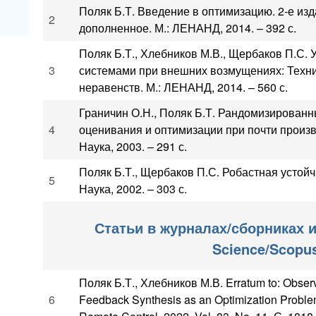
Поляк Б.Т. Введение в оптимизацию. 2-е из
2
дополненное. М.: ЛЕНАНД, 2014. – 392 с.
Поляк Б.Т., Хлебников М.В., Щербаков П.С
3
системами при внешних возмущениях: Техн
неравенств. М.: ЛЕНАНД, 2014. – 560 с.
Граничин О.Н., Поляк Б.Т. Рандомизирован
4
оценивания и оптимизации при почти произв
Наука, 2003. – 291 с.
Поляк Б.Т., Щербаков П.С. Робастная устойч
5
Наука, 2002. – 303 с.
Статьи в журналах/сборниках и
Science/Scopu
Поляк Б.Т., Хлебников М.В. Erratum to: Obser
6
Feedback Synthesis as an Optimization Proble