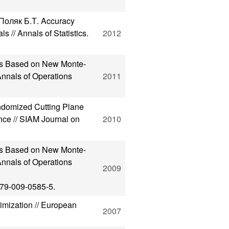
Поляк Б.Т. Accuracy
s // Annals of Statistics.
2012
ds Based on New Monte-
Annals of Operations
2011
ndomized Cutting Plane
ce // SIAM Journal on
2010
ds Based on New Monte-
Annals of Operations
2009
479-009-0585-5.
imization // European
2007