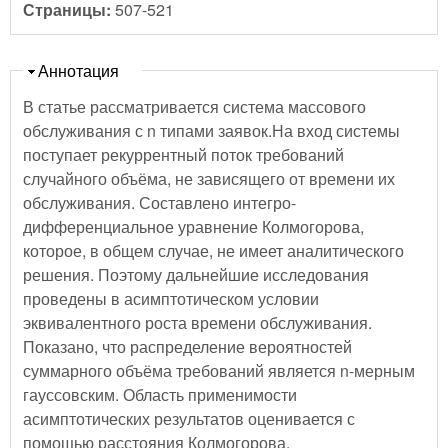
Страницы:
507-521
Скрыть
Аннотация
В статье рассматривается система массового
обслуживания с n типами заявок.На вход системы
поступает рекуррентный поток требований
случайного объёма, не зависящего от времени их
обслуживания. Составлено интегро-
дифференциальное уравнение Колмогорова,
которое, в общем случае, не имеет аналитического
решения. Поэтому дальнейшие исследования
проведены в асимптотическом условии
эквивалентного роста времени обслуживания.
Показано, что распределение вероятностей
суммарного объёма требований является n-мерным
гауссовским. Область применимости
асимптотических результатов оценивается с
помощью расстояния Колмогорова.