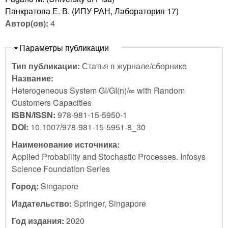
Панкратова Е. В. (ИПУ РАН, Лаборатория 17)
Автор(ов):
4
Скрыть
Параметры публикации
Тип публикации:
Статья в журнале/сборнике
Название:
Heterogeneous System GI/GI(n)/∞ with Random
Customers Capacities
ISBN/ISSN:
978-981-15-5950-1
DOI:
10.1007/978-981-15-5951-8_30
Наименование источника:
Applied Probability and Stochastic Processes. Infosys
Science Foundation Series
Город:
Singapore
Издательство:
Springer, Singapore
Год издания:
2020