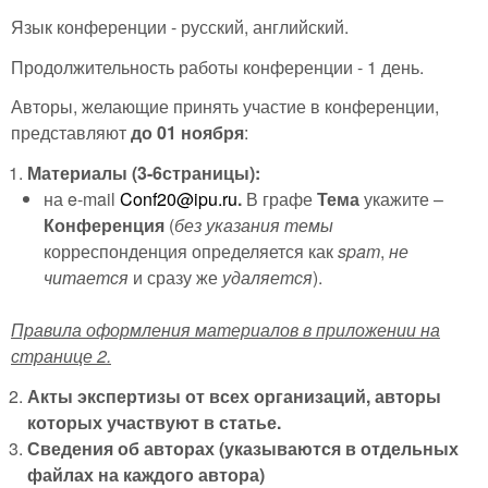
Язык конференции - русский, английский.
Продолжительность работы конференции - 1 день.
Авторы, желающие принять участие в конференции,
представляют
до 01 ноября
:
Материалы (
3
-
6
страницы):
на e-mail
Conf20@ipu.ru
.
В графе
Тема
укажите –
Конференция
(
без указания темы
корреспонденция определяется как
spam
,
не
читается
и сразу же
удаляется
).
Правила оформления материалов в приложении на
странице 2.
Акты экспертизы от всех организаций, авторы
которых участвуют в статье.
Сведения об авторах (указываются в отдельных
файлах на каждого автора)