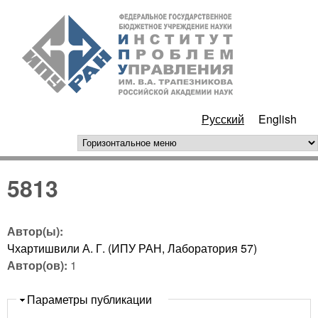
Перейти к основному
ИПУ
содержанию
РАН
Русский
English
горизонтальное меню
5813
Автор(ы):
Чхартишвили А. Г. (ИПУ РАН, Лаборатория 57)
Автор(ов):
1
Скрыть
Параметры публикации