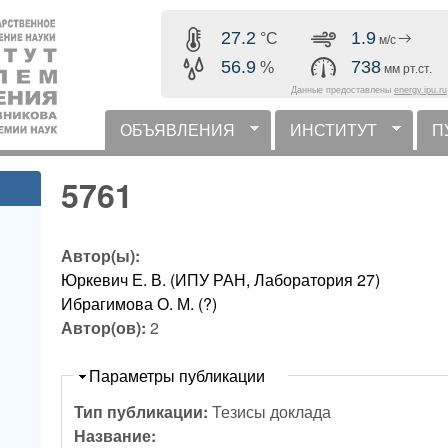
Перейти к основному
27.2
1.9
°C
м/с
содержанию
56.9
738
%
мм рт.ст.
Данные предоставлены
energy.ipu.ru
ОБЪЯВЛЕНИЯ
ИНСТИТУТ
П
горизонтальное меню
5761
Автор(ы):
Юркевич Е. В. (ИПУ РАН, Лаборатория 27)
Ибрагимова О. М. (?)
Автор(ов):
2
Скрыть
Параметры публикации
Тип публикации:
Тезисы доклада
Название: