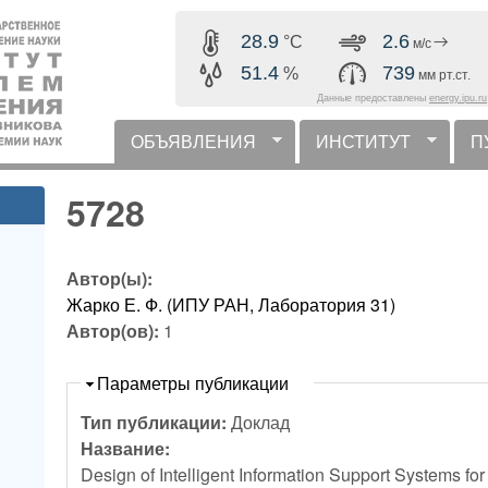
Перейти к основному
28.9
2.6
°C
м/с
содержанию
51.4
739
%
мм рт.ст.
Данные предоставлены
energy.ipu.ru
ОБЪЯВЛЕНИЯ
ИНСТИТУТ
П
горизонтальное меню
5728
Автор(ы):
Жарко Е. Ф. (ИПУ РАН, Лаборатория 31)
Автор(ов):
1
Скрыть
Параметры публикации
Тип публикации:
Доклад
Название:
Design of Intelligent Information Support Systems 