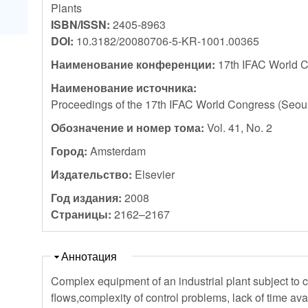
Plants
ISBN/ISSN:
2405-8963
DOI:
10.3182/20080706-5-KR-1001.00365
Наименование конференции:
17th IFAC World C
Наименование источника:
Proceedings of the 17th IFAC World Congress (Seoul
Обозначение и номер тома:
Vol. 41, No. 2
Город:
Amsterdam
Издательство:
Elsevier
Год издания:
2008
Страницы:
2162–2167
Скрыть
Аннотация
Complex equipment of an industrial plant subject to c
flows,complexity of control problems, lack of time ava