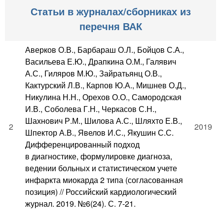
Статьи в журналах/сборниках из
перечня ВАК
Аверков О.В., Барбараш О.Л., Бойцов С.А.,
Васильева Е.Ю., Драпкина О.М., Галявич
А.С., Гиляров М.Ю., Зайратьянц О.В.,
Кактурский Л.В., Карпов Ю.А., Мишнев О.Д.,
Никулина Н.Н., Орехов О.О., Самородская
И.В., Соболева Г.Н., Черкасов С.Н.,
Шахнович Р.М., Шилова А.С., Шляхто Е.В.,
2
2019
Шпектор А.В., Явелов И.С., Якушин С.С.
Дифференцированный подход
в диагностике, формулировке диагноза,
ведении больных и статистическом учете
инфаркта миокарда 2 типа (согласованная
позиция) // Российский кардиологический
журнал. 2019. №6(24). С. 7-21.