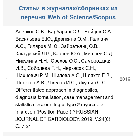
Статьи в журналах/сборниках из
перечня Web of Science/Scopus
Аверков О.В., Барбараш О.Л., Бойцов С.А.,
Васильева Е.Ю., Драпкина О.М., Галявич
А.С., Гиляров М.Ю., Зайратьянц О.В.,
Кактурский Л.В., Карпов Ю.А., Мишнев О.Д.,
Никулина Н.Н., Орехов О.О., Самородская
И.В., Соболева Г.Н., Черкасов С.Н.,
Шахнович Р.М., Шилова А.С., Шляхто Е.В.,
1
2019
Шпектор А.В., Явелов И.С., Якушин С.С.
Differentiated approach in diagnostics,
diagnosis formulation, case management and
statistical accounting of type 2 myocardial
infarction (Position Paper) // RUSSIAN
JOURNAL OF CARDIOLOGY. 2019. V.24(6).
С. 7-21.