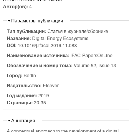
Автор(ов):
4
Скрыть
Параметры публикации
Тип публикации:
Статья в журнале/сборнике
Название:
Digital Energy Ecosystems
DOI:
10.1016/j.ifacol.2019.11.088
Наименование источника:
IFAC-PapersOnLine
Обозначение и номер тома:
Volume 52, Issue 13
Город:
Berlin
Издательство:
Elsever
Год издания:
2019
Страницы:
30-35
Скрыть
Аннотация
A conceptual approach to the development of a digital