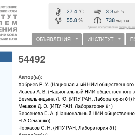
Перейти к основному
27.4
3.3
°C
м/с
содержанию
55.8
738
%
мм рт.ст.
Данные предоставлены
energy.ipu.ru
ОБЪЯВЛЕНИЯ
ИНСТИТУТ
П
горизонтальное меню
54492
Автор(ы):
Хабриев Р. У. (Национальный НИИ общественного
Исаева А. В. (Национальный НИИ общественного 
Безмельницына Л. Ю. (ИПУ РАН, Лаборатория 8
Мешков Д. О. (ИПУ РАН, Лаборатория 81)
Берсенева Е. А. (Национальный НИИ общественно
Н.А.Семашко)
Черкасов С. Н. (ИПУ РАН, Лаборатория 81)
Автор(ов):
6