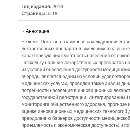
Год издания:
2016
Страницы:
5-18
Скрыть
Аннотация
Резюме. Показана взаимосвязь между количест
лекарственных препаратов, имеющихся на рынке
характеризующих смертность населения от онкол
Поскольку наличие лекарственных препаратов на
из условий обеспечения доступности медицинских
очередь, является одним из условий удовлетворе
медицинских услугах, проведен также анализ ди
потребности населения в инновационных лекарс
государственной регистрации. Интегрированный подход, основанный на
мониторинге общественного здоровья, прогнозе 
оценке инновационных медицинских технологий 
преодолению барьеров доступности медицинской
приемлемость и экономическая доступность) и п