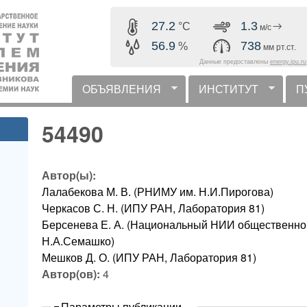
Перейти к основному
27.2
1.3
°C
м/с
содержанию
56.9
738
%
мм рт.ст.
Данные предоставлены
energy.ipu.ru
ОБЪЯВЛЕНИЯ
ИНСТИТУТ
П
горизонтальное меню
54490
Автор(ы):
Лалабекова М. В. (РНИМУ им. Н.И.Пирогова)
Черкасов С. Н. (ИПУ РАН, Лаборатория 81)
Берсенева Е. А. (Национальный НИИ общественно
Н.А.Семашко)
Мешков Д. О. (ИПУ РАН, Лаборатория 81)
Автор(ов):
4
Скрыть
Параметры публикации