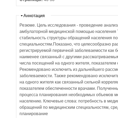
Скрыть
Аннотация
Резюме. Цель исследования - проведение анализа обращаемости за
амбулаторной медицинской помощью населения Тверской области. Выявлена
стабильность структуры обращений населения п
специальностям.Показано, что целесообразно ра
регистрируемой первичной заболеваемости как 
наименее связанный с другими рассматриваемым
числа посещений на одного жителя, показателем
Рекомендовано исключить из дальнейшего рассм
заболеваемости. Также рекомендовано исключит
на одного жителя как связанный сильной коррел
показателем обеспеченности врачами. Полученные данные имеют значение для
процесса планирования необходимых объемов 
населению. Ключевые слова: потребность в медицинской
обращений по медицинским специальностям, сре
планирование