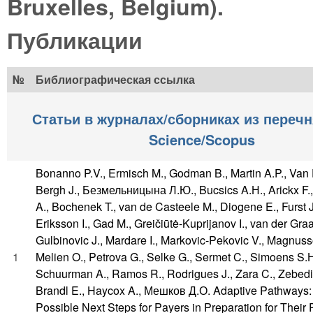
Bruxelles, Belgium).
Публикации
№
Библиографическая ссылка
Статьи в журналах/сборниках из перечн
Science/Scopus
Bonanno P.V., Ermisch M., Godman B., Martin A.P., Van
Bergh J., Безмельницына Л.Ю., Bucsics A.Н., Arickx F.
A., Bochenek T., van de Casteele M., Diogene E., Furst J
Eriksson I., Gad M., Greičiūtė-Kuprijanov I., van der Graa
Gulbinovic J., Mardare I., Markovic-Pekovic V., Magnuss
1
Melien O., Petrova G., Selke G., Sermet C., Simoens S.Н
Schuurman A., Ramos R., Rodrigues J., Zara C., Zebedi
Brandl E., Haycox A., Мешков Д.О. Adaptive Pathways:
Possible Next Steps for Payers in Preparation for Their 