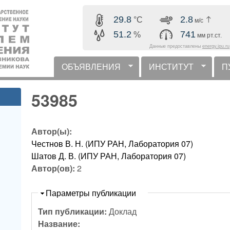
Перейти к основному
29.8
2.8
°C
м/с
содержанию
51.2
741
%
мм рт.ст.
Данные предоставлены
energy.ipu.ru
ОБЪЯВЛЕНИЯ
ИНСТИТУТ
П
горизонтальное меню
53985
Автор(ы):
Честнов В. Н. (ИПУ РАН, Лаборатория 07)
Шатов Д. В. (ИПУ РАН, Лаборатория 07)
Автор(ов):
2
Скрыть
Параметры публикации
Тип публикации:
Доклад
Название: