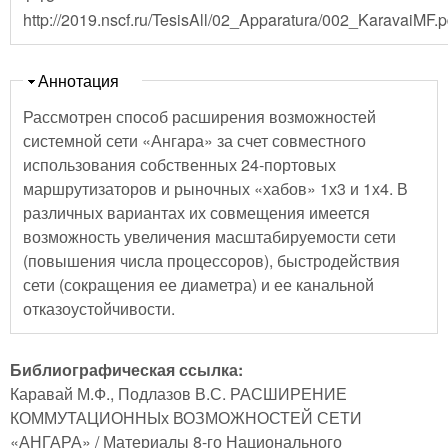
http://2019.nscf.ru/TesisAll/02_Apparatura/002_KaravaiMF.p
Скрыть
Аннотация
Рассмотрен способ расширения возможностей
системной сети «Ангара» за счет совместного
использования собственных 24-портовых
маршрутизаторов и рыночных «хабов» 1х3 и 1х4. В
различных вариантах их совмещения имеется
возможность увеличения масштабируемости сети
(повышения числа процессоров), быстродействия
сети (сокращения ее диаметра) и ее канальной
отказоустойчивости.
Библиографическая ссылка:
Каравай М.Ф., Подлазов В.С. РАСШИРЕНИЕ
КОММУТАЦИОННЫх ВОЗМОЖНОСТЕЙ СЕТИ
«АНГАРА» / Материалы 8-го Национального