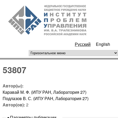
Перейти к основному
ИПУ
содержанию
РАН
Русский
English
горизонтальное меню
53807
Автор(ы):
Каравай М. Ф. (ИПУ РАН, Лаборатория 27)
Подлазов В. С. (ИПУ РАН, Лаборатория 27)
Автор(ов):
2
Скрыть
Параметры публикации