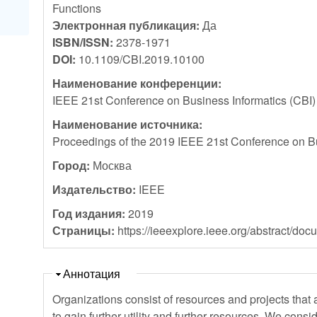
Functions
Электронная публикация:
Да
ISBN/ISSN:
2378-1971
DOI:
10.1109/CBI.2019.10100
Наименование конференции:
IEEE 21st Conference on Business Informatics (CBI
Наименование источника:
Proceedings of the 2019 IEEE 21st Conference on Bu
Город:
Москва
Издательство:
IEEE
Год издания:
2019
Страницы:
https://ieeexplore.ieee.org/abstract/d
Скрыть
Аннотация
Organizations consist of resources and projects that a
to gain further utility and further resources. We conside