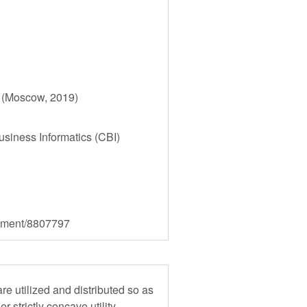
) (Moscow, 2019)
siness Informatics (CBI)
ocument/8807797
re utilized and distributed so as
r strictly concave utility