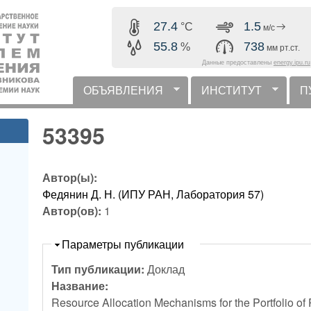
Перейти к основному
27.4
1.5
°C
м/с
содержанию
55.8
738
%
мм рт.ст.
Данные предоставлены
energy.ipu.ru
ОБЪЯВЛЕНИЯ
ИНСТИТУТ
П
горизонтальное меню
53395
Автор(ы):
Федянин Д. Н. (ИПУ РАН, Лаборатория 57)
Автор(ов):
1
Скрыть
Параметры публикации
Тип публикации:
Доклад
Название:
Resource Allocation Mechanisms for the Portfolio of 