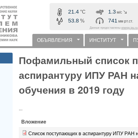
Перейти к основному
21.4
1.3
°C
м/с
содержанию
53.8
741
%
мм рт.ст.
Данные предоставлены
energy.ipu.ru
ОБЪЯВЛЕНИЯ
ИНСТИТУТ
П
горизонтальное меню
Пофамильный список п
аспирантуру ИПУ РАН 
обучения в 2019 году
...
Вложение
Список поступающих в аспирантуру ИПУ РАН 