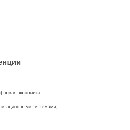
енции
фровая экономика;
низационными системами;
.