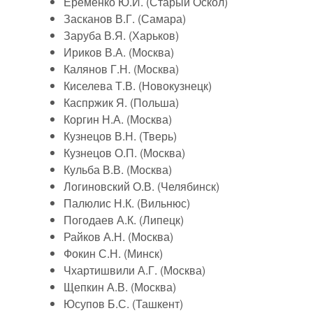
Еременко Ю.И. (Старый Оскол)
Засканов В.Г. (Самара)
Заруба В.Я. (Харьков)
Ириков В.А. (Москва)
Калянов Г.Н. (Москва)
Киселева Т.В. (Новокузнецк)
Каспржик Я. (Польша)
Коргин Н.А. (Москва)
Кузнецов В.Н. (Тверь)
Кузнецов О.П. (Москва)
Кульба В.В. (Москва)
Логиновский О.В. (Челябинск)
Палюлис Н.К. (Вильнюс)
Погодаев А.К. (Липецк)
Райков А.Н. (Москва)
Фокин С.Н. (Минск)
Чхартишвили А.Г. (Москва)
Щепкин А.В. (Москва)
Юсупов Б.С. (Ташкент)