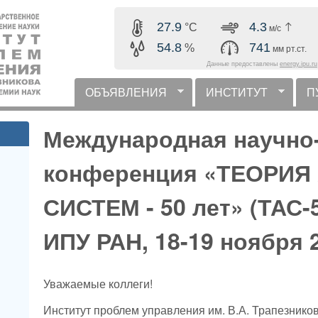
Перейти к основному
27.9
4.3
°C
м/с
содержанию
54.8
741
%
мм рт.ст.
Данные предоставлены
energy.ipu.ru
ОБЪЯВЛЕНИЯ
ИНСТИТУТ
П
горизонтальное меню
Международная научно
конференция «ТЕОРИ
СИСТЕМ - 50 лет» (ТАС-5
ИПУ РАН, 18-19 ноября 2
Уважаемые коллеги!
Институт проблем управления им. В.А. Трапезнико