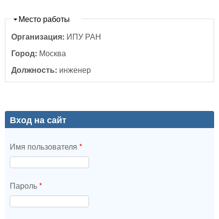
Скрыть
Место работы
Организация:
ИПУ РАН
Город:
Москва
Должность:
инженер
Вход на сайт
Имя пользователя
*
Пароль
*