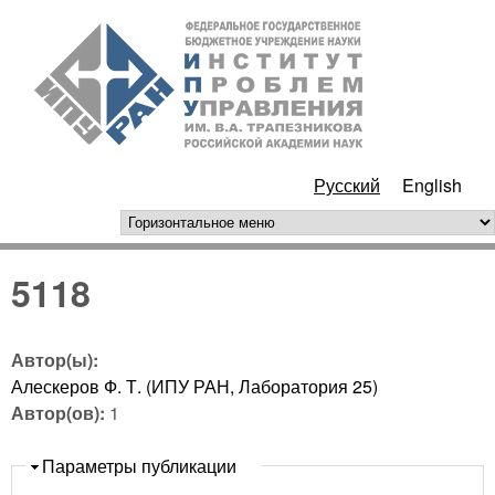
Перейти к основному
ИПУ
содержанию
РАН
Русский
English
горизонтальное меню
5118
Автор(ы):
Алескеров Ф. Т. (ИПУ РАН, Лаборатория 25)
Автор(ов):
1
Скрыть
Параметры публикации