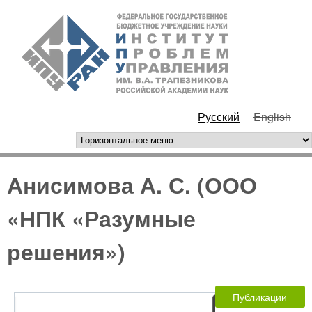
Перейти к основному
ИПУ
содержанию
РАН
Русский
English
горизонтальное меню
Анисимова А. С. (ООО
«НПК «Разумные
решения»)
Публикации