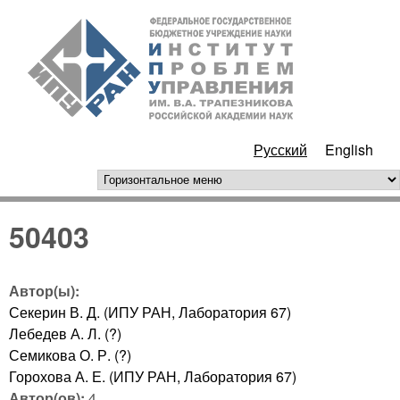
Перейти к основному
ИПУ
содержанию
РАН
Русский
English
горизонтальное меню
50403
Автор(ы):
Секерин В. Д. (ИПУ РАН, Лаборатория 67)
Лебедев А. Л. (?)
Семикова О. Р. (?)
Горохова А. Е. (ИПУ РАН, Лаборатория 67)
Автор(ов):
4