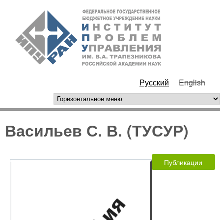
Перейти к основному
ИПУ
содержанию
РАН
Русский
English
горизонтальное меню
Васильев С. В. (ТУСУР)
Публикации