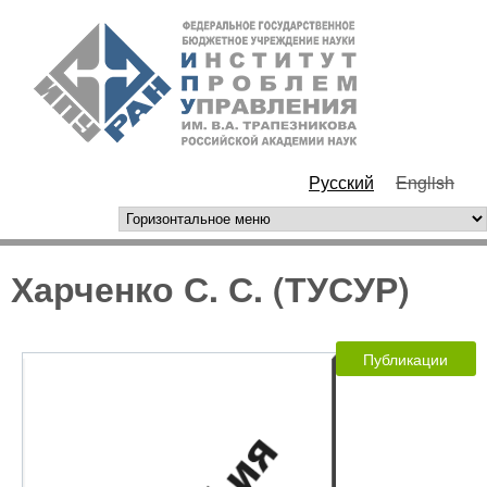
Перейти к основному
ИПУ
содержанию
РАН
Русский
English
горизонтальное меню
Харченко С. С. (ТУСУР)
Публикации