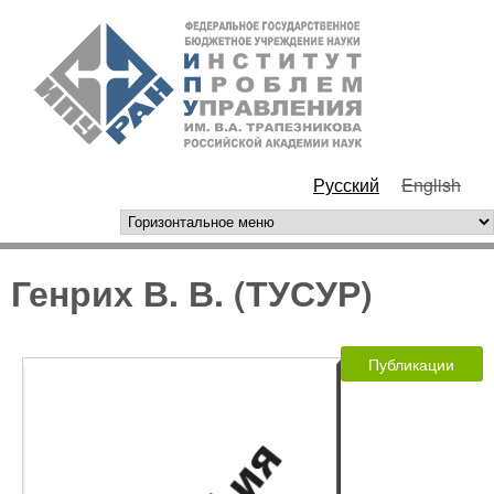
Перейти к основному
ИПУ
содержанию
РАН
Русский
English
горизонтальное меню
Генрих В. В. (ТУСУР)
Публикации