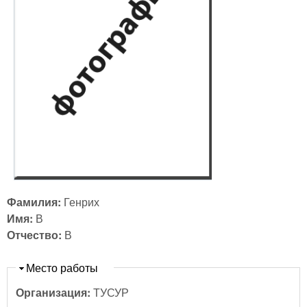
Фамилия:
Генрих
Имя:
В
Отчество:
В
Скрыть
Место работы
Организация:
ТУСУР