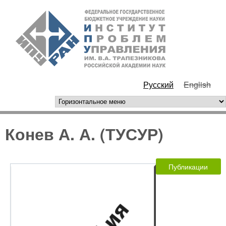
Перейти к основному
ИПУ
содержанию
РАН
Русский
English
горизонтальное меню
Конев А. А. (ТУСУР)
Публикации