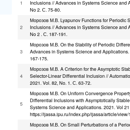
1
Inclusions // Advances in Systems Science and A
No 2. С. 75-80.
Морозов М.В. Lyapunov Functions for Periodic S
2
Inclusions // Advances in Systems Science and A
No 2 . С. 187-191.
Морозов М.В. On the Stability of Periodic Differe
3
Advances in Systems Science and Applications. 
167-175.
Морозов М.В. A Criterion for the Asymptotic Stabi
4
Selector-Linear Differential Inclusion // Automat
2021. Vol. 82, No. 1. С. 63-72.
Морозов М.В. On Uniform Convergence Property o
Differential Inclusions with Asymptotically Stabl
5
Systems Science and Applications. 2021. Vol 21
https://ijassa.ipu.ru/index.php/ijassa/article/view
Морозов М.В. On Small Perturbations of a Per