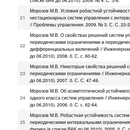
списке ВАК до 06.2010). 2009. № 4. С. 3-6.
Морозов М.В. Условия робастной устойчивос
21
нестационарных систем управления с интер
// Проблемы управления. 2009. № 3. С. С. 23-2
Морозов М.В. О свойствах решений систем у
периодическими ограничениями и периодиче
22
дифференциальных включений // Инженерная 
до 06.2010). 2008. 0. С. с. 60-62.
Морозов М.В. Некоторые свойства решений с
23
периодическими ограничениями // Инженерна
до 06.2010). 2007. 0. С. С. 47-49.
Морозов М.В. Об асимптотической устойчиво
24
одного класса систем управления // Инженерн
до 06.2010). 2006. 0. С. с. 62-64.
Морозов М.В. Робастная устойчивость систем
25
периодическими интервальными ограничения
физика (в списке ВАК до 06.2010). 2005. 0. С. с