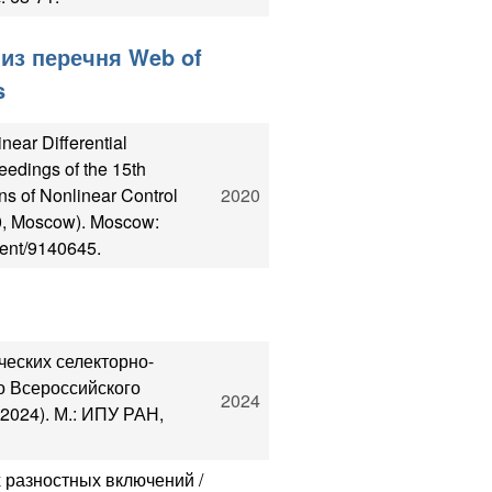
из перечня Web of
s
near Differential
eedings of the 15th
ons of Nonlinear Control
2020
0, Moscow). Moscow:
ment/9140645.
ческих селекторно-
о Всероссийского
2024
024). М.: ИПУ РАН,
 разностных включений /