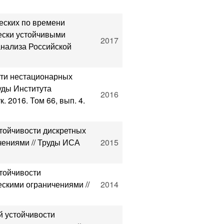
еских по времени
ески устойчивыми
2017
анализа Российской
сти нестационарных
уды Института
2016
 2016. Том 66, вып. 4.
тойчивости дискретных
чениями // Труды ИСА
2015
стойчивости
скими ограничениями //
2014
й устойчивости