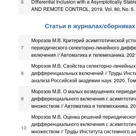
6
Differential Inclusion with a Asymptotically St
AND REMOTE CONTROL. 2019. Vol. 80, No. 5. 
Статьи в журналах/сборниках
Морозов М.В. Критерий асимптотической уст
7
периодического селекторно-линейного дифф
включения // Автоматика и телемеханика. 2021
Морозов М.В. Свойства селекторно-линейных
8
дифференциальных включений // Труды Инсти
анализа Российской академии наук. 2020. Том 7
Морозов М.В. О малых возмущениях периоди
9
дифференциального включения с асимптотич
множеством // Автоматика и телемеханика. 201
Морозов М.В. Оценка решений периодическог
дифференциального включения с асимптотич
10
множеством // Труды Института системного а