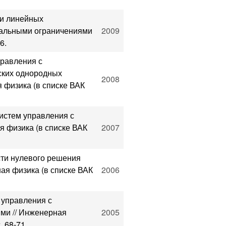
ти линейных
вальными ограничениями
2009
6.
правления с
ских однородных
2008
физика (в списке ВАК
истем управления с
я физика (в списке ВАК
2007
сти нулевого решения
ая физика (в списке ВАК
2006
 управления с
ми // Инженерная
2005
. 68-71.