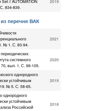
able Set // AUTOMATION
2019
С. 834-839.
 из перечня ВАК
ойчивости
еренциального
2021
. № 1. С. 83-94.
 периодических
тута системного
2020
0, вып. 1. С. 99-105.
ческого однородного
ески устойчивым
2019
9. № 5. С. 58-65.
о однородного
ески устойчивым
2018
нализа Российской