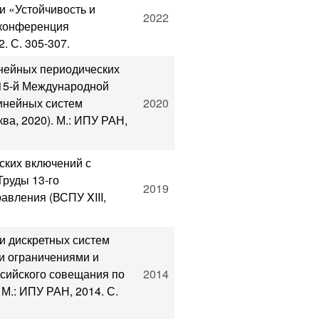
 «Устойчивость и
2022
(конференция
. С. 305-307.
инейных периодических
15-й Международной
инейных систем
2020
ва, 2020). М.: ИПУ РАН,
ских включений с
Труды 13-го
2019
авления (ВСПУ XIII,
и дискретных систем
и ограничениями и
ссийского совещания по
2014
М.: ИПУ РАН, 2014. С.