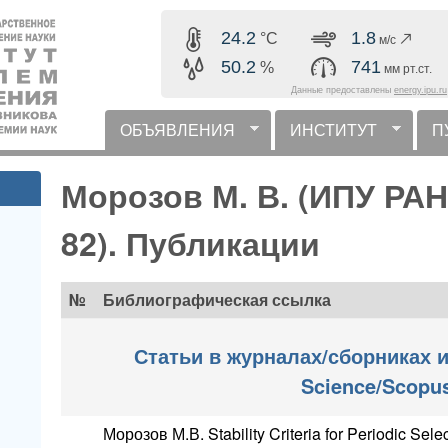
Перейти к основному
24.2
1.8
°C
м/с
содержанию
50.2
741
%
мм рт.ст.
Данные предоставлены
energy.ipu.ru
ОБЪЯВЛЕНИЯ
ИНСТИТУТ
П
горизонтальное меню
Морозов М. В. (ИПУ РА
82). Публикации
№
Библиографическая ссылка
Статьи в журналах/сборниках и
Science/Scopu
Морозов М.В. Stability Criteria for Periodic Sele