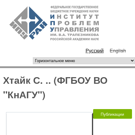
Перейти к основному
ИПУ
содержанию
РАН
Русский
English
горизонтальное меню
Хтайк С. .. (ФГБОУ ВО
"КнАГУ")
Публикации