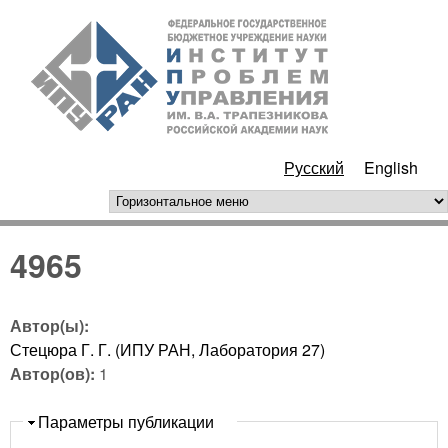
Перейти к основному
ИПУ
содержанию
РАН
Русский
English
горизонтальное меню
4965
Автор(ы):
Стецюра Г. Г. (ИПУ РАН, Лаборатория 27)
Автор(ов):
1
Скрыть
Параметры публикации