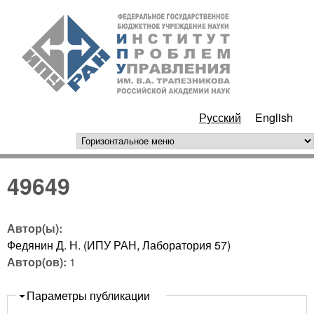
Перейти к основному
ИПУ
содержанию
РАН
Русский
English
горизонтальное меню
49649
Автор(ы):
Федянин Д. Н. (ИПУ РАН, Лаборатория 57)
Автор(ов):
1
Скрыть
Параметры публикации