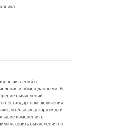
еханика
ция вычислений в
исления и обмен данными. В
корение вычислений
в в нестандартном включении.
ычислительных алгоритмов и
ольшие изменения в
лили ускорить вычисления по