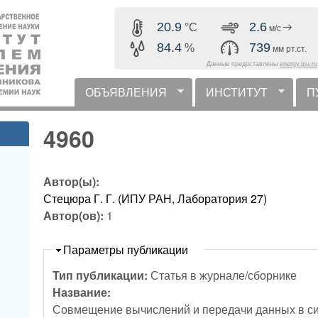
Перейти к основному
20.9
2.6
°C
м/с
содержанию
84.4
739
%
мм рт.ст.
Данные предоставлены
energy.ipu.ru
ОБЪЯВЛЕНИЯ
ИНСТИТУТ
П
горизонтальное меню
4960
Автор(ы):
Стецюра Г. Г. (ИПУ РАН, Лаборатория 27)
Автор(ов):
1
Скрыть
Параметры публикации
Тип публикации:
Статья в журнале/сборнике
Название:
Совмещение вычислений и передачи данных в си