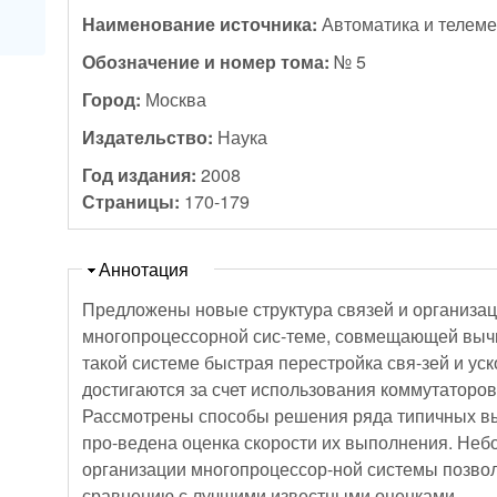
Наименование источника:
Автоматика и телем
Обозначение и номер тома:
№ 5
Город:
Москва
Издательство:
Наука
Год издания:
2008
Страницы:
170-179
Скрыть
Аннотация
Предложены новые структура связей и организа
многопроцессорной сис-теме, совмещающей выч
такой системе быстрая перестройка свя-зей и ус
достигаются за счет использования коммутаторо
Рассмотрены способы решения ряда типичных в
про-ведена оценка скорости их выполнения. Неб
организации многопроцессор-ной системы позво
сравнению с лучшими известными оценками