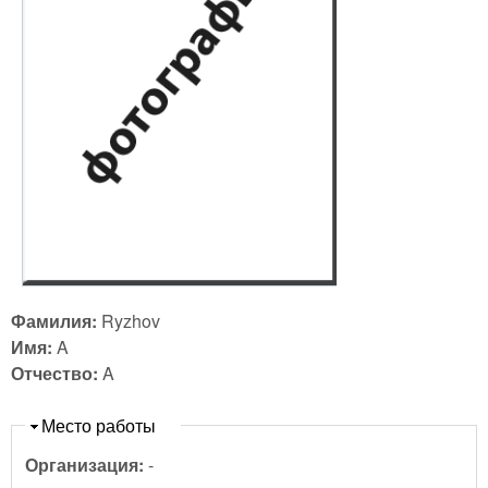
Фамилия:
Ryzhov
Имя:
A
Отчество:
A
Скрыть
Место работы
Организация:
-