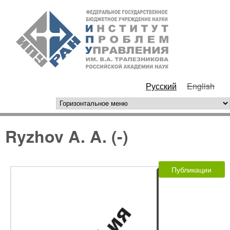
Перейти к основному
ИПУ
содержанию
РАН
Русский
English
горизонтальное меню
Ryzhov A. A. (-)
Публикации