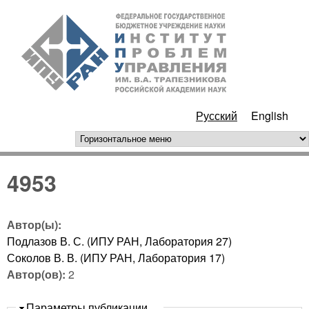
Перейти к основному
ИПУ
содержанию
РАН
Русский
English
горизонтальное меню
4953
Автор(ы):
Подлазов В. С. (ИПУ РАН, Лаборатория 27)
Соколов В. В. (ИПУ РАН, Лаборатория 17)
Автор(ов):
2
Скрыть
Параметры публикации