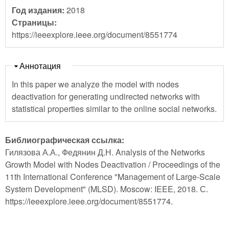
Год издания:
2018
Страницы:
https://ieeexplore.ieee.org/document/8551774
Скрыть
Аннотация
In this paper we analyze the model with nodes
deactivation for generating undirected networks with
statistical properties similar to the online social networks.
Библиографическая ссылка:
Гилязова А.А., Федянин Д.Н. Analysis of the Networks
Growth Model with Nodes Deactivation / Proceedings of the
11th International Conference "Management of Large-Scale
System Development" (MLSD). Moscow: IEEE, 2018. С.
https://ieeexplore.ieee.org/document/8551774.