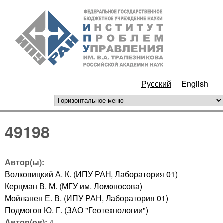
Перейти к основному
ИПУ
содержанию
РАН
Русский
English
горизонтальное меню
49198
Автор(ы):
Волковицкий А. К. (ИПУ РАН, Лаборатория 01)
Керцман В. М. (МГУ им. Ломоносова)
Мойланен Е. В. (ИПУ РАН, Лаборатория 01)
Подмогов Ю. Г. (ЗАО "Геотехнологии")
Автор(ов):
4