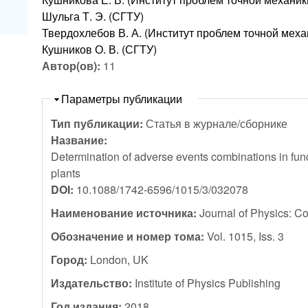
Шульга Т. Э. (СГТУ)
Твердохлебов В. А. (Институт проблем точной мех
Кушников О. В. (СГТУ)
Автор(ов):
11
Скрыть
Параметры публикации
Тип публикации:
Статья в журнале/сборнике
Название:
Determination of adverse events combinations in func
plants
DOI:
10.1088/1742-6596/1015/3/032078
Наименование источника:
Journal of Physics: C
Обозначение и номер тома:
Vol. 1015, Iss. 3
Город:
London, UK
Издательство:
Institute of Physics Publishing
Год издания:
2018