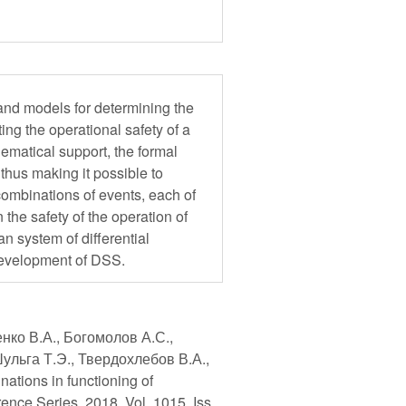
and models for determining the
ing the operational safety of a
ematical support, the formal
thus making it possible to
combinations of events, each of
 the safety of the operation of
 system of differential
development of DSS.
нко В.А., Богомолов А.С.,
ульга Т.Э., Твердохлебов В.А.,
ations in functioning of
rence Series. 2018. Vol. 1015, Iss.