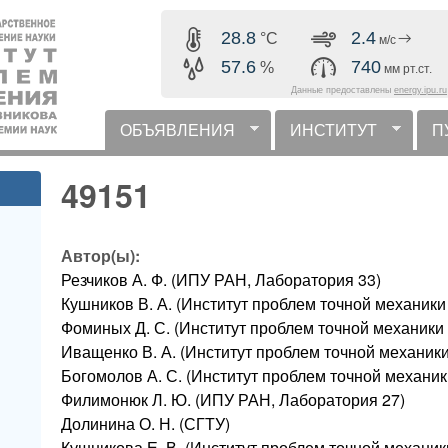
Перейти к основному
28.8
2.4
°C
м/с
содержанию
57.6
740
%
мм рт.ст.
Данные предоставлены
energy.ipu.ru
ОБЪЯВЛЕНИЯ
ИНСТИТУТ
П
горизонтальное меню
49151
Автор(ы):
Резчиков А. Ф. (ИПУ РАН, Лаборатория 33)
Кушников В. А. (Институт проблем точной механик
Фоминых Д. С. (Институт проблем точной механики
Иващенко В. А. (Институт проблем точной механик
Богомолов А. С. (Институт проблем точной механи
Филимонюк Л. Ю. (ИПУ РАН, Лаборатория 27)
Долинина О. Н. (СГТУ)
Кушникова Е. В. (Институт проблем точной механи