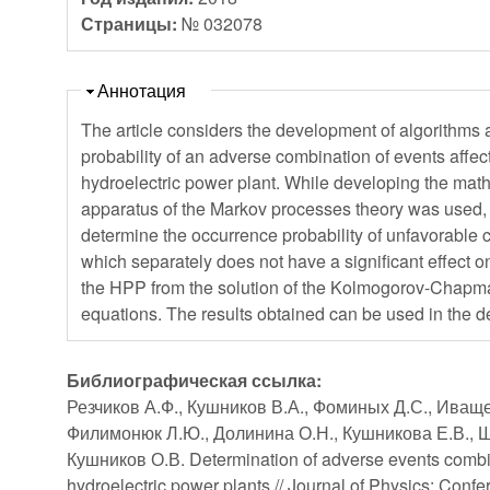
Страницы:
№ 032078
Скрыть
Аннотация
The article considers the development of algorithms 
probability of an adverse combination of events affect
hydroelectric power plant. While developing the math
apparatus of the Markov processes theory was used, 
determine the occurrence probability of unfavorable 
which separately does not have a significant effect on
the HPP from the solution of the Kolmogorov-Chapman
equations. The results obtained can be used in the 
Библиографическая ссылка:
Резчиков А.Ф., Кушников В.А., Фоминых Д.С., Иваще
Филимонюк Л.Ю., Долинина О.Н., Кушникова Е.В., Ш
Кушников О.В. Determination of adverse events combin
hydroelectric power plants // Journal of Physics: Confe