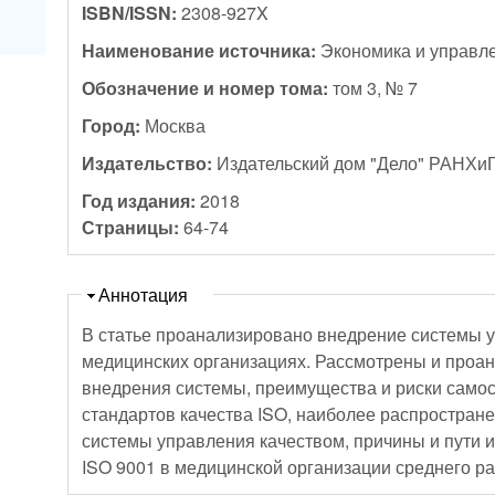
ISBN/ISSN:
2308-927X
Наименование источника:
Экономика и управл
Обозначение и номер тома:
том 3, № 7
Город:
Москва
Издательство:
Издательский дом "Дело" РАНХи
Год издания:
2018
Страницы:
64-74
Скрыть
Аннотация
В статье проанализировано внедрение системы 
медицинских организациях. Рассмотрены и проа
внедрения системы, преимущества и риски само
стандартов качества ISO, наиболее распростра
системы управления качеством, причины и пути 
ISO 9001 в медицинской организации среднего р