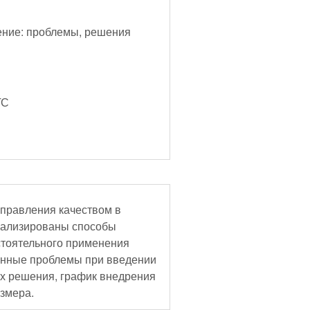
ение: проблемы, решения
ГС
управления качеством в
нализированы способы
стоятельного применения
ненные проблемы при введении
их решения, график внедрения
азмера.