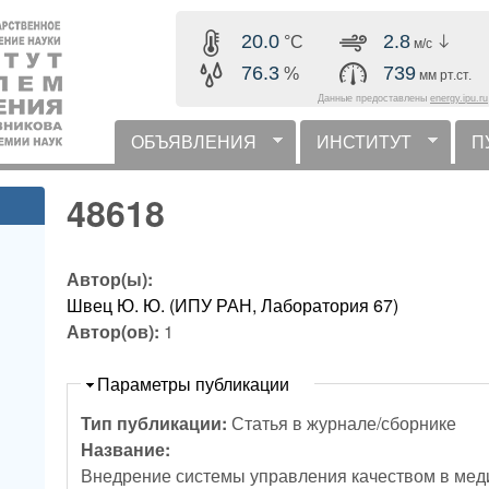
Перейти к основному
20.0
2.8
°C
м/с
содержанию
76.3
739
%
мм рт.ст.
Данные предоставлены
energy.ipu.ru
ОБЪЯВЛЕНИЯ
ИНСТИТУТ
П
горизонтальное меню
48618
Автор(ы):
Швец Ю. Ю. (ИПУ РАН, Лаборатория 67)
Автор(ов):
1
Скрыть
Параметры публикации
Тип публикации:
Статья в журнале/сборнике
Название:
Внедрение системы управления качеством в мед