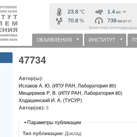
Перейти к основному
23.8
1.8
°C
м/с
содержанию
70.8
739
%
мм рт.ст.
Данные предоставлены
energy.ipu.ru
ОБЪЯВЛЕНИЯ
ИНСТИТУТ
П
горизонтальное меню
47734
Автор(ы):
Исхаков А. Ю. (ИПУ РАН, Лаборатория 80)
Мещеряков Р. В. (ИПУ РАН, Лаборатория 80)
Ходашинский И. А. (ТУСУР)
Автор(ов):
3
Скрыть
Параметры публикации
Тип публикации:
Доклад