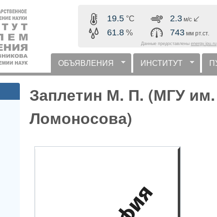
Перейти к основному
19.5
2.3
°C
м/с
содержанию
61.8
743
%
мм рт.ст.
Данные предоставлены
energy.ipu.ru
ОБЪЯВЛЕНИЯ
ИНСТИТУТ
П
горизонтальное меню
Заплетин М. П. (МГУ им.
Ломоносова)