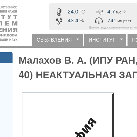
Перейти к основному
24.0
4.7
°C
м/с
содержанию
43.4
741
%
мм рт.ст.
Данные предоставлены
energy.ipu.ru
ОБЪЯВЛЕНИЯ
ИНСТИТУТ
П
горизонтальное меню
Малахов В. А. (ИПУ РАН
40) НЕАКТУАЛЬНАЯ ЗА