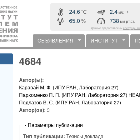
Перейти к основному
24.6
2.4
°C
м/с
содержанию
65.0
738
%
мм рт.ст.
Данные предоставлены
energy.ipu.ru
ОБЪЯВЛЕНИЯ
ИНСТИТУТ
П
горизонтальное меню
4684
Автор(ы):
Каравай М. Ф. (ИПУ РАН, Лаборатория 27)
Пархоменко П. П. (ИПУ РАН, Лаборатория 27) 
Подлазов В. С. (ИПУ РАН, Лаборатория 27)
Автор(ов):
3
Скрыть
Параметры публикации
Тип публикации:
Тезисы доклада