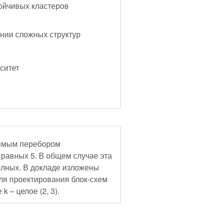
ойчивых кластеров
нии сложных структур
ситет
рямым перебором
равных 5. В общем случае эта
олных. В докладе изложены
я проектирования блок-схем
k – целое (2, 3).