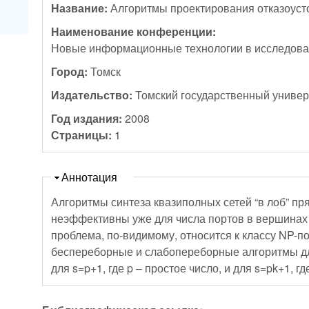
Название:
Алгоритмы проектирования отказоуст
Наименование конференции:
Новые информационные технологии в исследова
Город:
Томск
Издательство:
Томский государственный универ
Год издания:
2008
Страницы:
1
Скрыть
Аннотация
Алгоритмы синтеза квазиполных сетей “в лоб” п
неэффективны уже для числа портов в вершинах 
проблема, по-видимому, относится к классу NP-п
беспереборные и слабопереборные алгоритмы дл
для s=p+1, где p – простое число, и для s=pk+1, где 