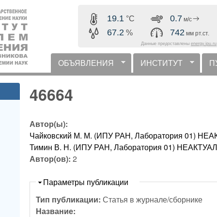
Перейти к основному
19.1
0.7
°C
м/с
содержанию
67.2
742
%
мм рт.ст.
Данные предоставлены
energy.ipu.ru
ОБЪЯВЛЕНИЯ
ИНСТИТУТ
П
горизонтальное меню
46664
Автор(ы):
Чайковский М. М. (ИПУ РАН, Лаборатория 01) 
Тимин В. Н. (ИПУ РАН, Лаборатория 01) НЕАКТ
Автор(ов):
2
Скрыть
Параметры публикации
Тип публикации:
Статья в журнале/сборнике
Название: