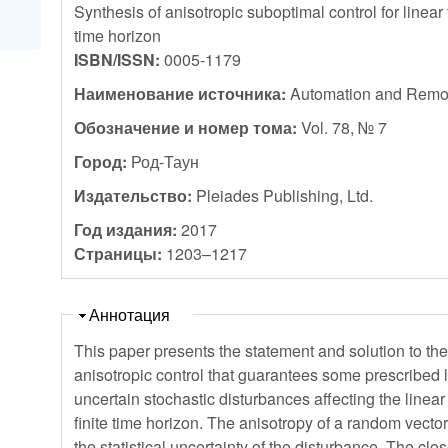
Synthesis of anisotropic suboptimal control for linear
time horizon
ISBN/ISSN:
0005-1179
Наименование источника:
Automation and Remot
Обозначение и номер тома:
Vol. 78, № 7
Город:
Род-Таун
Издательство:
Pleiades Publishing, Ltd.
Год издания:
2017
Страницы:
1203–1217
Скрыть
Аннотация
This paper presents the statement and solution to the
anisotropic control that guarantees some prescribed l
uncertain stochastic disturbances affecting the linea
finite time horizon. The anisotropy of a random vecto
the statistical uncertainty of the disturbance. The clo