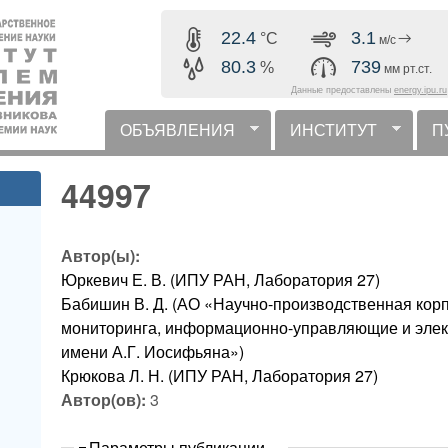
Перейти к основному
22.4
3.1
°C
м/с
содержанию
80.3
739
%
мм рт.ст.
Данные предоставлены
energy.ipu.ru
ОБЪЯВЛЕНИЯ
ИНСТИТУТ
П
горизонтальное меню
44997
Автор(ы):
Юркевич Е. В. (ИПУ РАН, Лаборатория 27)
Бабишин В. Д. (АО «Научно-производственная кор
мониторинга, информационно-управляющие и эле
имени А.Г. Иосифьяна»)
Крюкова Л. Н. (ИПУ РАН, Лаборатория 27)
Автор(ов):
3
Скрыть
Параметры публикации