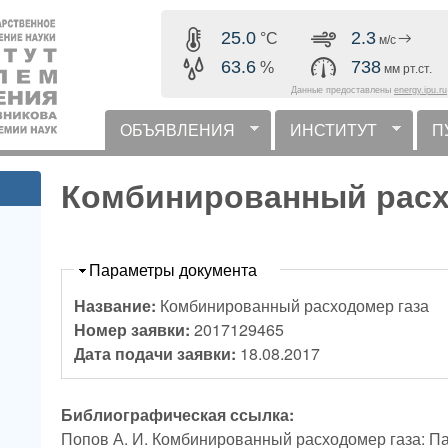
Перейти к основному
25.0
2.3
°C
м/с
содержанию
63.6
738
%
мм рт.ст.
Данные предоставлены
energy.ipu.ru
ОБЪЯВЛЕНИЯ
ИНСТИТУТ
П
горизонтальное меню
Комбинированный расх
Скрыть
Параметры документа
Название:
Комбинированный расходомер газа
Номер заявки:
2017129465
Дата подачи заявки:
18.08.2017
Библиографическая ссылка:
Попов А. И. Комбинированный расходомер газа: П