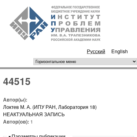
Перейти к основному
ИПУ
содержанию
РАН
Русский
English
горизонтальное меню
44515
Автор(ы):
Локтев М. А. (ИПУ РАН, Лаборатория 18)
НЕАКТУАЛЬНАЯ ЗАПИСЬ
Автор(ов):
1
Скрыть
Параметры публикации