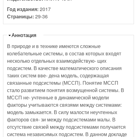
Год издания:
2017
Страницы:
29-36
Скрыть
Аннотация
В природе и в технике имеются сложные
колебательные системы, в состав которых входят
несколько отдельных взаимодействую- щих
подсистем. В качестве математического описания
таких систем вве- дена модель, содержащая
связанные подсистемы (МССП). Понятие МССП
стало развитием понятия возмущенной системы. В
МССП не- учтенные в динамической модели
факторы учитываются связями между системами:
модель замыкается. В силу малости неучтенных
факторов свя- зи между подсистемами малы. В
отсутствие связей между подсистемами получается
система независимых подсистем. В данном докладе