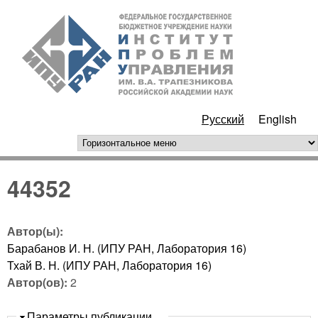
Перейти к основному
ИПУ
содержанию
РАН
Русский
English
горизонтальное меню
44352
Автор(ы):
Барабанов И. Н. (ИПУ РАН, Лаборатория 16)
Тхай В. Н. (ИПУ РАН, Лаборатория 16)
Автор(ов):
2
Скрыть
Параметры публикации