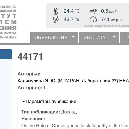
Перейти к основному
24.4
0.5
°C
м/с
содержанию
43.7
741
%
мм рт.ст.
Данные предоставлены
energy.ipu.ru
ОБЪЯВЛЕНИЯ
ИНСТИТУТ
П
горизонтальное меню
44171
Автор(ы):
Калимулина Э. Ю. (ИПУ РАН, Лаборатория 27) 
Автор(ов):
1
Скрыть
Параметры публикации
Тип публикации:
Доклад
Название:
On the Rate of Convergence to stationarity of the U