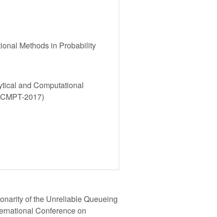
ional Methods in Probability
ytical and Computational
 (ACMPT-2017)
narity of the Unreliable Queueing
ternational Conference on