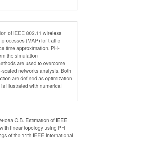
ion of IEEE 802.11 wireless
 processes (MAP) for traffic
ice time approximation. PH-
rom the simulation
ethods are used to overcome
e-scaled networks analysis. Both
ction are defined as optimization
s illustrated with numerical
нова О.В. Estimation of IEEE
ith linear topology using PH
gs of the 11th IEEE International