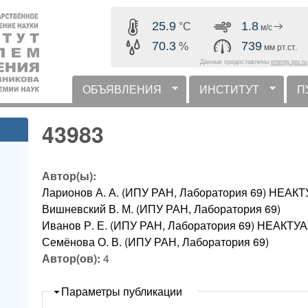
Перейти к основному
25.9
1.8
°C
м/с
содержанию
70.3
739
%
мм рт.ст.
Данные предоставлены
energy.ipu.ru
ОБЪЯВЛЕНИЯ
ИНСТИТУТ
П
горизонтальное меню
43983
Автор(ы):
Ларионов А. А. (ИПУ РАН, Лаборатория 69) НЕ
Вишневский В. М. (ИПУ РАН, Лаборатория 69)
Иванов Р. Е. (ИПУ РАН, Лаборатория 69) НЕАК
Семёнова О. В. (ИПУ РАН, Лаборатория 69)
Автор(ов):
4
Скрыть
Параметры публикации