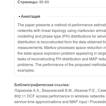
Страницы:
85-89
Скрыть
Аннотация
The paper presents a method of performance estimat
networks with linear topology using markovian arrival
modelling and phase-type (PH) distributions for serv
distribution is reconstructed from the data obtained f
measurements. Markov processes space reduction m
the state-space explosion problem appearing in larg
tasks of reconstructing PH-distribution and MAP redu
problems. The performance of the proposed methods i
examples.
Библиографическая ссылка:
Ларионов А.А., Вишневский В.М., Иванов Р.Е., Семё
802.11 DCF access performance in wireless networks w
service time approximations and MAP input / Proceedin