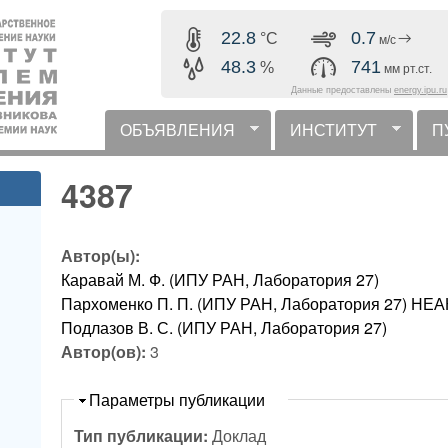
Перейти к основному
22.8
0.7
°C
м/с
содержанию
48.3
741
%
мм рт.ст.
Данные предоставлены
energy.ipu.ru
ОБЪЯВЛЕНИЯ
ИНСТИТУТ
П
горизонтальное меню
4387
Автор(ы):
Каравай М. Ф. (ИПУ РАН, Лаборатория 27)
Пархоменко П. П. (ИПУ РАН, Лаборатория 27) 
Подлазов В. С. (ИПУ РАН, Лаборатория 27)
Автор(ов):
3
Скрыть
Параметры публикации
Тип публикации:
Доклад