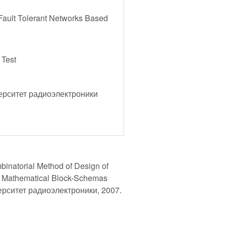
Fault Tolerant Networks Based
 Test
ерситет радиоэлектроники
natorial Method of Design of
e Mathematical Block-Schemas
ерситет радиоэлектроники, 2007.