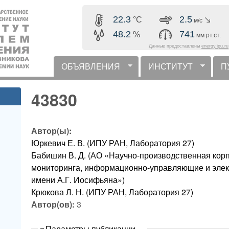
Перейти к основному
22.3
2.5
°C
м/с
содержанию
48.2
741
%
мм рт.ст.
Данные предоставлены
energy.ipu.ru
ОБЪЯВЛЕНИЯ
ИНСТИТУТ
П
горизонтальное меню
43830
Автор(ы):
Юркевич Е. В. (ИПУ РАН, Лаборатория 27)
Бабишин В. Д. (АО «Научно-производственная кор
мониторинга, информационно-управляющие и эле
имени А.Г. Иосифьяна»)
Крюкова Л. Н. (ИПУ РАН, Лаборатория 27)
Автор(ов):
3
Скрыть
Параметры публикации