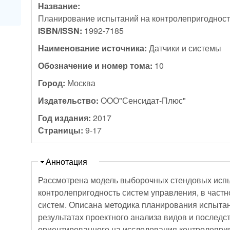
Название:
Планирование испытаний на контролепригодност
ISBN/ISSN:
1992-7185
Наименование источника:
Датчики и системы
Обозначение и номер тома:
10
Город:
Москва
Издательство:
ООО"Сенсидат-Плюс"
Год издания:
2017
Страницы:
9-17
Скрыть
Аннотация
Рассмотрена модель выборочных стендовых исп
контролепригодность систем управления, в част
систем. Описана методика планирования испыта
результатах проектного анализа видов и последст
ориентированного на исследования контролепри