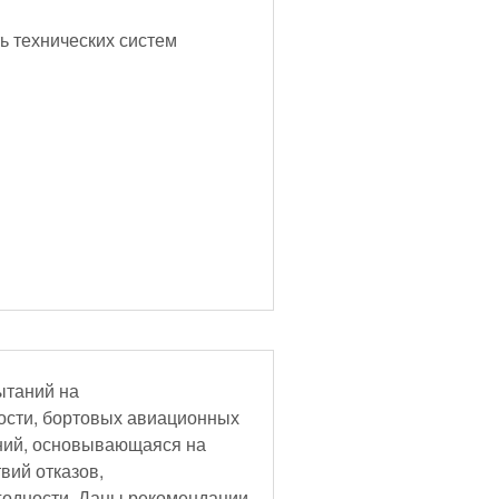
ь технических систем
ытаний на
ности, бортовых авиационных
ний, основывающаяся на
вий отказов,
годности. Даны рекомендации