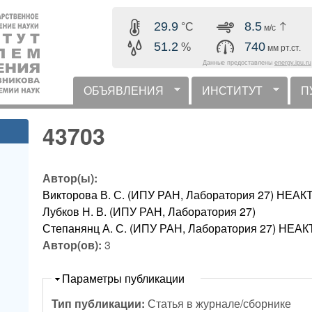
Перейти к основному
29.9
8.5
°C
м/с
содержанию
51.2
740
%
мм рт.ст.
Данные предоставлены
energy.ipu.ru
ОБЪЯВЛЕНИЯ
ИНСТИТУТ
П
горизонтальное меню
43703
Автор(ы):
Викторова В. С. (ИПУ РАН, Лаборатория 27) Н
Лубков Н. В. (ИПУ РАН, Лаборатория 27)
Степанянц А. С. (ИПУ РАН, Лаборатория 27) Н
Автор(ов):
3
Скрыть
Параметры публикации
Тип публикации:
Статья в журнале/сборнике